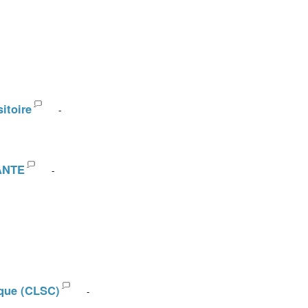
itoire
-
DANTE
-
ique (CLSC)
-