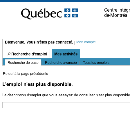
principal.
Centre intégr
de-Montréal
Bienvenue. Vous n'êtes pas connecté.
Mon compte
|
Recherche d'emploi
Mes activités
Recherche de base
|
Recherche avancée
|
Tous les emplois
Retour à la page précédente
L'emploi n'est plus disponible.
La description d'emploi que vous essayez de consulter n'est plus disponible