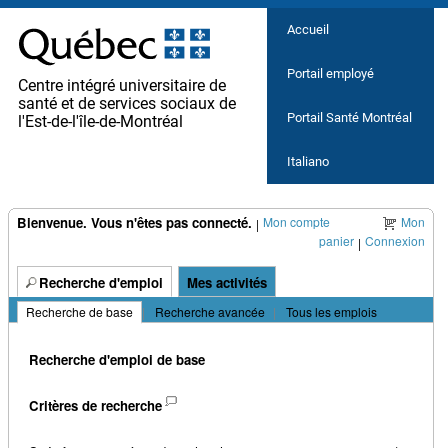
principal.
Accueil
Portail employé
Centre intégré universitaire de
santé et de services sociaux de
Portail Santé Montréal
l'Est-de-l'île-de-Montréal
Italiano
Bienvenue. Vous n'êtes pas connecté.
Mon compte
Mon
|
panier
Connexion
|
Recherche d'emploi
Mes activités
Recherche de base
|
Recherche avancée
|
Tous les emplois
Recherche d'emploi de base
Critères de recherche